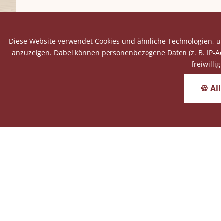
Diese Website verwendet Cookies und ähnliche Technologien, u
E
anzuzeigen. Dabei können personenbezogene Daten (z. B. IP-Adre
freiwill
🍪 Al
Keine Angebote gefunden