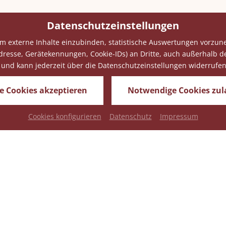
Osterpauschale
Datenschutzeinstellungen
m externe Inhalte einzubinden, statistische Auswertungen vorzun
rleben Sie eine unvergessliche Zeit bei uns im Hohenauer Ho
sse, Gerätekennungen, Cookie-IDs) an Dritte, auch außerhalb der E
Wir freuen uns schon auf Ihren Besuch!
ig und kann jederzeit über die Datenschutzeinstellungen widerrufe
le Cookies akzeptieren
Notwendige Cookies zul
Cookies konfigurieren
Datenschutz
Impressum
Holidaycheck
Bewerten Sie uns.